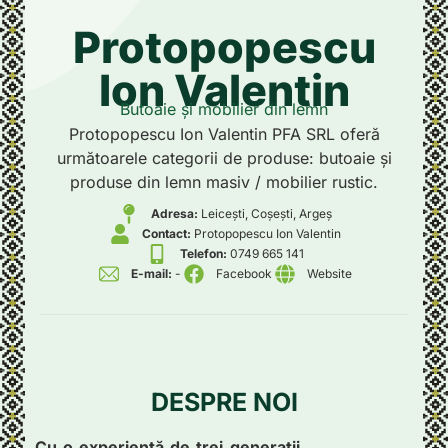
Protopopescu
Ion Valentin
Butoaie și mobilier din lemn
Protopopescu Ion Valentin PFA SRL oferă
următoarele categorii de produse: butoaie și
produse din lemn masiv / mobilier rustic.
Adresa:
Leicești, Coșești, Argeș
Contact:
Protopopescu Ion Valentin
Telefon:
0749 665 141
E-mail:
-
Facebook
Website
DESPRE NOI
Cu o experiență de trei generații