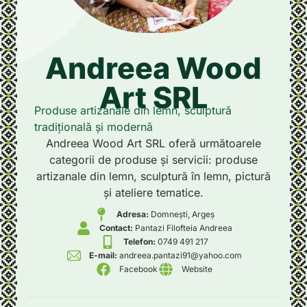
Andreea Wood
Art SRL
Produse artizanale din lemn, sculptură
tradițională și modernă
Andreea Wood Art SRL oferă următoarele
categorii de produse și servicii: produse
artizanale din lemn, sculptură în lemn, pictură
și ateliere tematice.
Adresa:
Domnești, Argeș
Contact:
Pantazi Filofteia Andreea
Telefon:
0749 491 217
E-mail:
andreea.pantazi91@yahoo.com
Facebook
Website