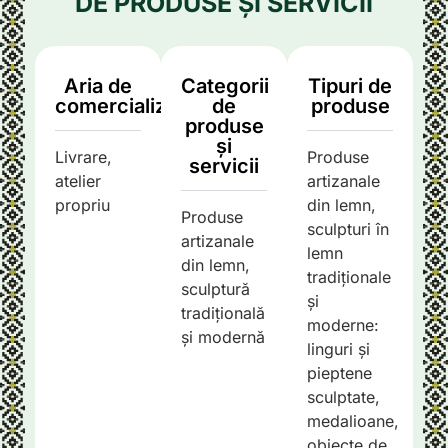
DE PRODUSE ȘI SERVICII
Aria de
Categorii
Tipuri de
comercializare
de
produse
produse
și
Livrare,
Produse
servicii
atelier
artizanale
propriu
din lemn,
Produse
sculpturi în
artizanale
lemn
din lemn,
tradiționale
sculptură
și
tradițională
moderne:
și modernă
linguri și
pieptene
sculptate,
medalioane,
obiecte de